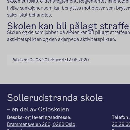
skolen et lokalt ordensreglement. Reglementet inneholder
hvilke sanksjoner som kan benyttes mot elever som bryter
saker skal behandles.
Skolen kan bli pålagt straff
Skolen og de som jobber på skolen kan bli pålagt straffean
aktivitetsplikten og den skjerpede aktivitetsplikten.
Publisert:
04.08.2017
Endret:
12.06.2020
Sollerudstranda skole
– en del av Osloskolen
Besøks- og leveringsadresse:
Telefon:
Drammensveien 280, 0283 Oslo
23 29 6