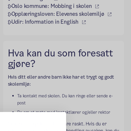
(ekstern lenk
Oslo kommune: Mobbing i skolen
(ekstern
Opplæringsloven: Elevenes skolemiljø
(ekstern lenke)
Udir: Information in English
Hva kan du som foresatt
gjøre?
Hvis ditt eller andre barn ikke har et trygt og godt
skolemiljø:
Ta kontakt med skolen. Du kan ringe eller sende e-
post
Be om et møte med kontaktlærer og/eller rektor
Skolen er forpliktet til å svare raskt. Hvis du er
misfornøyd med skolens behandling av saken, kan du