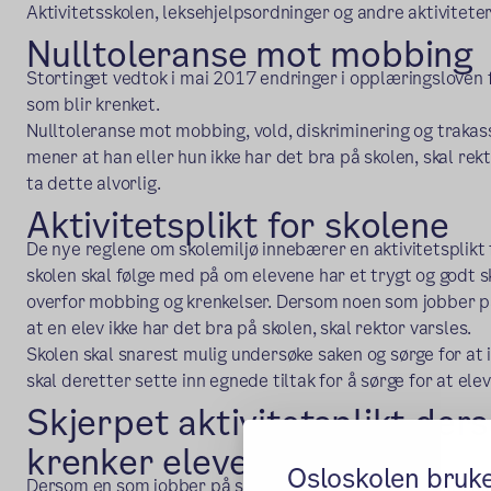
Aktivitetsskolen, leksehjelpsordninger og andre aktiviteter 
Nulltoleranse mot mobbing
Stortinget vedtok i mai 2017 endringer i opplæringsloven f
som blir krenket.
Nulltoleranse mot mobbing, vold, diskriminering og trakass
mener at han eller hun ikke har det bra på skolen, skal re
ta dette alvorlig.
Aktivitetsplikt for skolene
De nye reglene om skolemiljø innebærer en aktivitetsplikt 
skolen skal følge med på om elevene har et trygt og godt sk
overfor mobbing og krenkelser. Dersom noen som jobber på 
at en elev ikke har det bra på skolen, skal rektor varsles.
Skolen skal snarest mulig undersøke saken og sørge for at i
skal deretter sette inn egnede tiltak for å sørge for at elev
Skjerpet aktivitetsplikt der
krenker elever
Osloskolen bruk
Dersom en som jobber på skolen får mistanke om eller kje