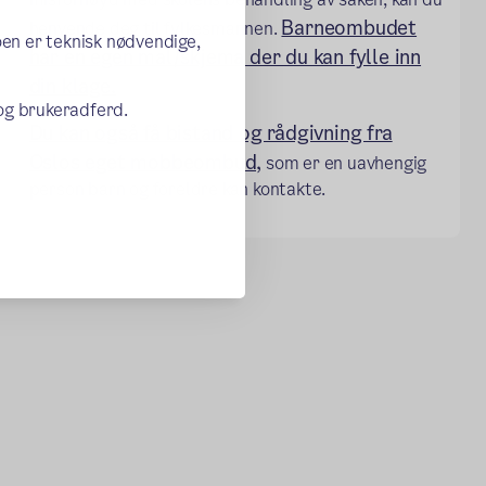
Barneombudet
henvende deg til fylkesmannen.
oen er teknisk nødvendige,
har en egen mal/skjema der du kan fylle inn
din klage.
 og brukeradferd.
Du kan også få bistand og rådgivning fra
Oslos eget mobbeombud,
som er en uavhengig
person barn og foreldre kan kontakte.