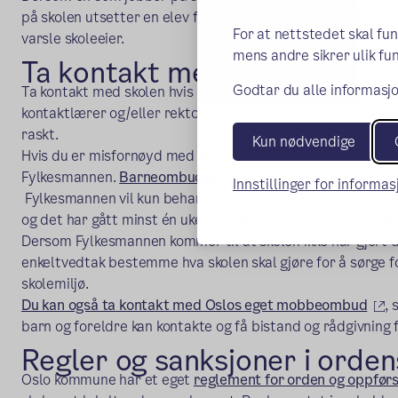
på skolen utsetter en elev for krenkelser, skal vedkomne st
For at nettstedet skal fu
varsle skoleeier.
mens andre sikrer ulik fun
Ta kontakt med skolen
Godtar du alle informasjo
Ta kontakt med skolen hvis barnet ditt ikke er fornøyd me
kontaktlærer og/eller rektor. Du kan ringe eller sende e-pos
raskt.
Kun nødvendige
Hvis du er misfornøyd med skolens behandling av saken, k
Fylkesmannen.
Barneombudet har en egen mal/skjema der d
Innstillinger for informa
(ekstern lenke)
Fylkesmannen vil kun behandle saken dersom dere i forkan
og det har gått minst én uke fra saken ble tatt opp med sk
Dersom Fylkesmannen kommer til at skolen ikke har gjort d
enkeltvedtak bestemme hva skolen skal gjøre for å sørge fo
skolemiljø.
(e
Du kan også ta kontakt med Oslos eget mobbeombud
,
barn og foreldre kan kontakte og få bistand og rådgivning f
Regler og sanksjoner i orde
Oslo kommune har et eget
reglement for orden og oppførse