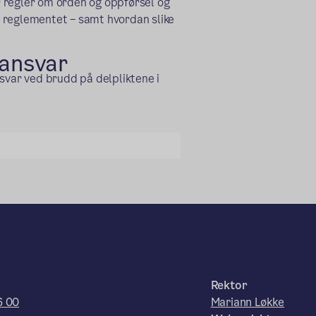
 regler om orden og oppførsel og
 reglementet – samt hvordan slike
eansvar
svar ved brudd på delpliktene i
Rektor
6 00
Mariann Løkke