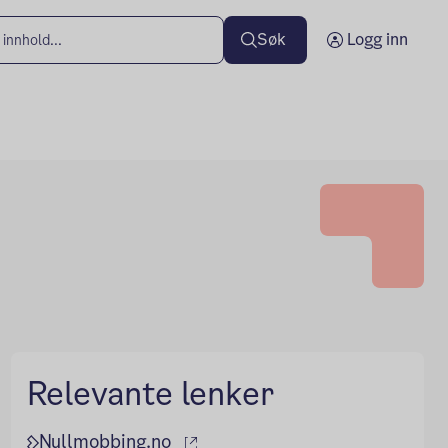
Søk
Logg inn
Relevante lenker
(ekstern lenke)
Nullmobbing.no