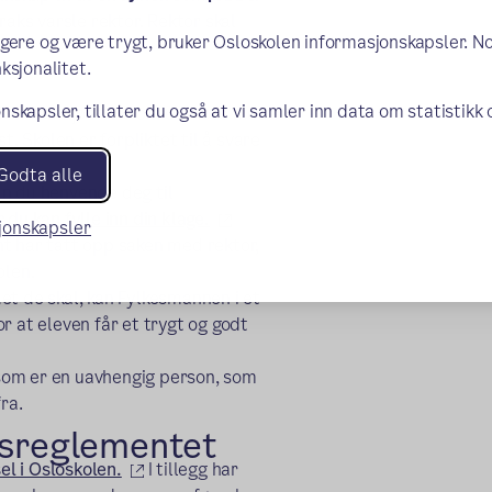
raks varsle rektor. Rektor skal
ngere og være trygt, bruker Osloskolen informasjonskapsler. N
ksjonalitet.
nskapsler, tillater du også at vi samler inn data om statistikk
d skolemiljøet. Be om et møte med
t. Skolen er forpliktet til å svare
Godta alle
an du henvende deg til
u kan fylle inn din klage.
sjonskapsler
t har tatt opp saken med rektor,
olen.
et de skal, kan Fylkesmannen i et
r at eleven får et trygt og godt
kstern lenke)
 som er en uavhengig person, som
ra.
nsreglementet
(ekstern lenke)
l i Osloskolen.
I tillegg har