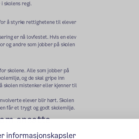
i skolens regi.
or å styrke rettighetene til elever
ering er nå lovfestet. Hvis en elev
ktor og andre som jobber på skolen
for skolene. Alle som jobber på
olemiljø, og de skal gripe inn
skolen mistenker eller kjenner til
nvolverte elever blir hørt. Skolen
en får et trygt og godt skolemiljø.
som ansatte
er informasjonskapsler
nnskap til at en annen som jobber